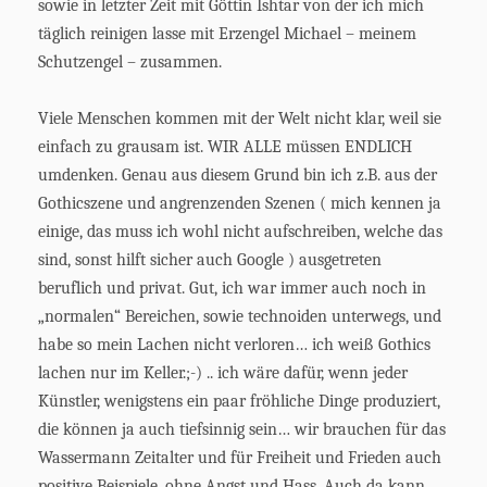
sowie in letzter Zeit mit Göttin Ishtar von der ich mich
täglich reinigen lasse mit Erzengel Michael – meinem
Schutzengel – zusammen.
Viele Menschen kommen mit der Welt nicht klar, weil sie
einfach zu grausam ist. WIR ALLE müssen ENDLICH
umdenken. Genau aus diesem Grund bin ich z.B. aus der
Gothicszene und angrenzenden Szenen ( mich kennen ja
einige, das muss ich wohl nicht aufschreiben, welche das
sind, sonst hilft sicher auch Google ) ausgetreten
beruflich und privat. Gut, ich war immer auch noch in
„normalen“ Bereichen, sowie technoiden unterwegs, und
habe so mein Lachen nicht verloren… ich weiß Gothics
lachen nur im Keller.;-) .. ich wäre dafür, wenn jeder
Künstler, wenigstens ein paar fröhliche Dinge produziert,
die können ja auch tiefsinnig sein… wir brauchen für das
Wassermann Zeitalter und für Freiheit und Frieden auch
positive Beispiele, ohne Angst und Hass. Auch da kann