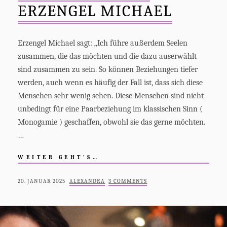
ERZENGEL MICHAEL
Erzengel Michael sagt: „Ich führe außerdem Seelen
zusammen, die das möchten und die dazu auserwählt
sind zusammen zu sein. So können Beziehungen tiefer
werden, auch wenn es häufig der Fall ist, dass sich diese
Menschen sehr wenig sehen. Diese Menschen sind nicht
unbedingt für eine Paarbeziehung im klassischen Sinn (
Monogamie ) geschaffen, obwohl sie das gerne möchten.
…
BEDEUTUNG
WEITER GEHT’S…
VON
ERZENGEL
POSTED
BY
20. JANUAR 2025
ALEXANDRA
3 COMMENTS
MICHAEL
ON