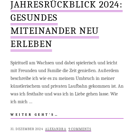
JAHRESRÜCKBLICK 2024:
GESUNDES
MITEINANDER NEU
ERLEBEN
Spirituell am Wachsen und dabei spielerisch und leicht
mit Freunden und Familie die Zeit genießen. Außerdem
beschreibe ich wie es zu meinem Umbruch in meiner
künstlerischem und privaten Laufbahn gekommen ist. An
was ich festhalte und was ich in Liebe gehen lasse. Wie
ich mich …
JAHRESRÜCKBLICK
WEITER GEHT’S…
2024:
GESUNDES
POSTED
BY
31. DEZEMBER 2024
ALEXANDRA
9 COMMENTS
MITEINANDER