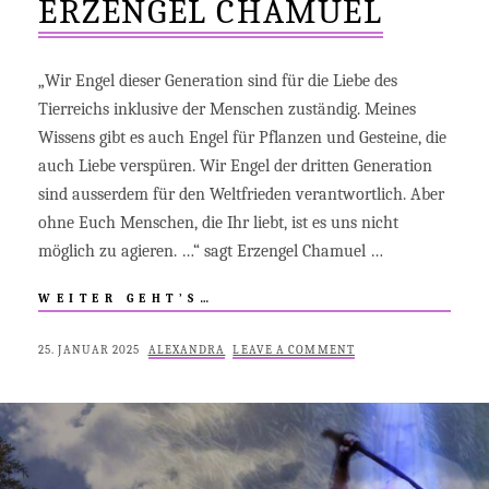
ERZENGEL CHAMUEL
„Wir Engel dieser Generation sind für die Liebe des
Tierreichs inklusive der Menschen zuständig. Meines
Wissens gibt es auch Engel für Pflanzen und Gesteine, die
auch Liebe verspüren. Wir Engel der dritten Generation
sind ausserdem für den Weltfrieden verantwortlich. Aber
ohne Euch Menschen, die Ihr liebt, ist es uns nicht
möglich zu agieren. …“ sagt Erzengel Chamuel …
BEDEUTUNG
WEITER GEHT’S…
VON
ERZENGEL
POSTED
BY
25. JANUAR 2025
ALEXANDRA
LEAVE A COMMENT
CHAMUEL
ON