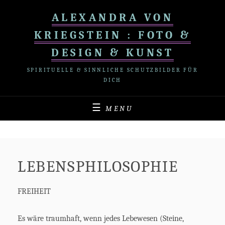
Skip
ALEXANDRA VON
to
content
KRIEGSTEIN : FOTO &
DESIGN & KUNST
SPIRITUELLE & SINNLICHE SCHUTZBILDER FÜR
DICH
MENU
LEBENSPHILOSOPHIE
FREIHEIT
Es wäre traumhaft, wenn jedes Lebewesen (Steine,