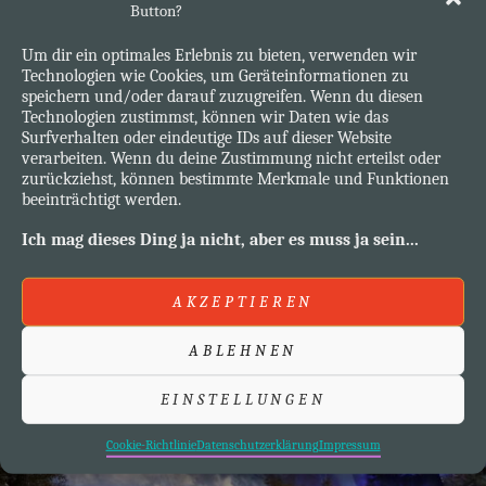
Button?
Tierreichs inklusive der Menschen zuständig. Meines
Wissens gibt es auch Engel für Pflanzen und Gesteine, die
Um dir ein optimales Erlebnis zu bieten, verwenden wir
auch Liebe verspüren. Wir Engel der dritten Generation
Technologien wie Cookies, um Geräteinformationen zu
speichern und/oder darauf zuzugreifen. Wenn du diesen
sind ausserdem für den Weltfrieden verantwortlich. Aber
Technologien zustimmst, können wir Daten wie das
ohne Euch Menschen, die Ihr liebt, ist es uns nicht
Surfverhalten oder eindeutige IDs auf dieser Website
verarbeiten. Wenn du deine Zustimmung nicht erteilst oder
möglich zu agieren. …“ sagt Erzengel Chamuel …
zurückziehst, können bestimmte Merkmale und Funktionen
beeinträchtigt werden.
BEDEUTUNG
WEITER GEHT’S…
VON
Ich mag dieses Ding ja nicht, aber es muss ja sein...
ERZENGEL
POSTED
BY
25. JANUAR 2025
ALEXANDRA
LEAVE A COMMENT
CHAMUEL
ON
AKZEPTIEREN
ABLEHNEN
EINSTELLUNGEN
Cookie-Richtlinie
Datenschutzerklärung
Impressum