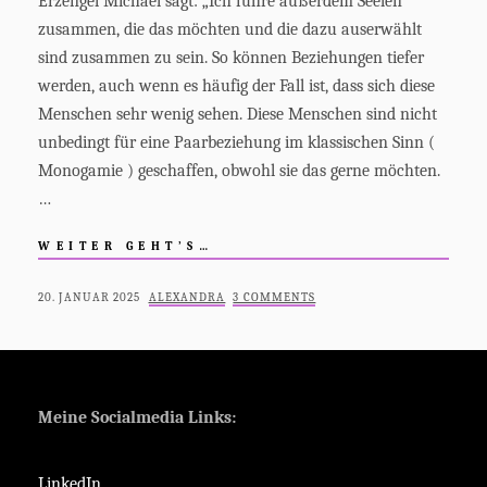
Erzengel Michael sagt: „Ich führe außerdem Seelen
zusammen, die das möchten und die dazu auserwählt
sind zusammen zu sein. So können Beziehungen tiefer
werden, auch wenn es häufig der Fall ist, dass sich diese
Menschen sehr wenig sehen. Diese Menschen sind nicht
unbedingt für eine Paarbeziehung im klassischen Sinn (
Monogamie ) geschaffen, obwohl sie das gerne möchten.
…
BEDEUTUNG
WEITER GEHT’S…
VON
ERZENGEL
POSTED
BY
20. JANUAR 2025
ALEXANDRA
3 COMMENTS
MICHAEL
ON
Meine Socialmedia Links:
LinkedIn