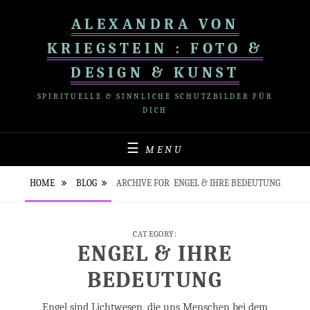
Skip
ALEXANDRA VON
to
content
KRIEGSTEIN : FOTO &
DESIGN & KUNST
SPIRITUELLE & SINNLICHE SCHUTZBILDER FÜR
DICH
MENU
HOME
BLOG
ARCHIVE FOR
ENGEL & IHRE BEDEUTUNG
CATEGORY:
ENGEL & IHRE
BEDEUTUNG
Engel sind Lichtwesen, die uns Menschen bei dem