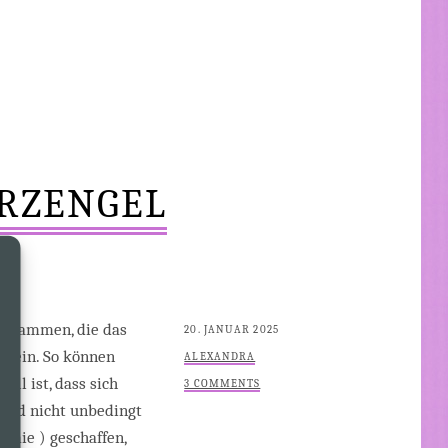
RZENGEL
 zusammen, die das
POSTED
20. JANUAR 2025
 sein. So können
ON
BY
ALEXANDRA
ll ist, dass sich
3 COMMENTS
ind nicht unbedingt
amie ) geschaffen,