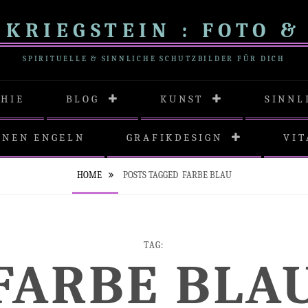
KRIEGSTEIN : FOTO &
SPIRITUELLE & SINNLICHE SCHUTZBILDER FÜR DICH
PHIE
BLOG
KUNST
SINNL
INEN ENGELN
GRAFIKDESIGN
VIT
HOME
POSTS TAGGED
FARBE BLAU
TAG:
FARBE BLA