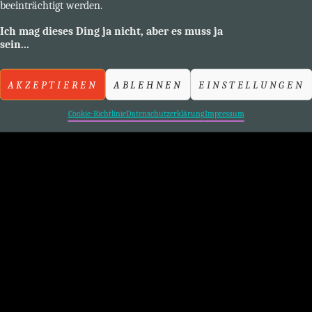
beeinträchtigt werden.
obwohl sie das gerne möchten. …
Ich mag dieses Ding ja nicht, aber es muss ja
BEDEUTUNG
WEITER GEHT’S…
sein...
VON
ERZENGEL
AKZEPTIEREN
ABLEHNEN
EINSTELLUNGEN
MICHAEL
Cookie-Richtlinie
Datenschutzerklärung
Impressum