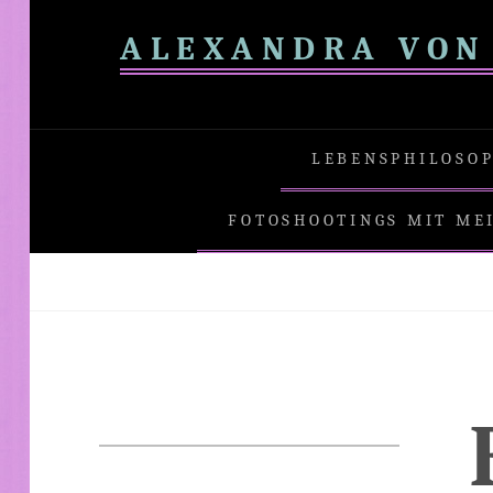
Skip
ALEXANDRA VON 
to
content
LEBENSPHILOSO
FOTOSHOOTINGS MIT ME